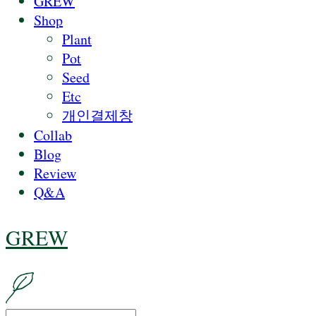
GREW
Shop
Plant
Pot
Seed
Etc
개인결제창
Collab
Blog
Review
Q&A
GREW