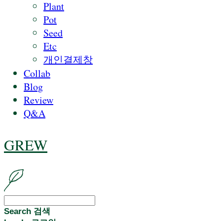
Plant
Pot
Seed
Etc
개인결제창
Collab
Blog
Review
Q&A
GREW
Search
검색