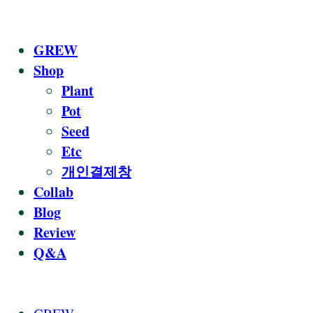
GREW
Shop
Plant
Pot
Seed
Etc
개인결제창
Collab
Blog
Review
Q&A