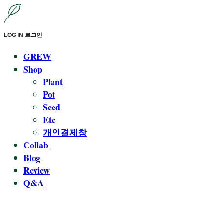
LOG IN
로그인
GREW
Shop
Plant
Pot
Seed
Etc
개인결제창
Collab
Blog
Review
Q&A