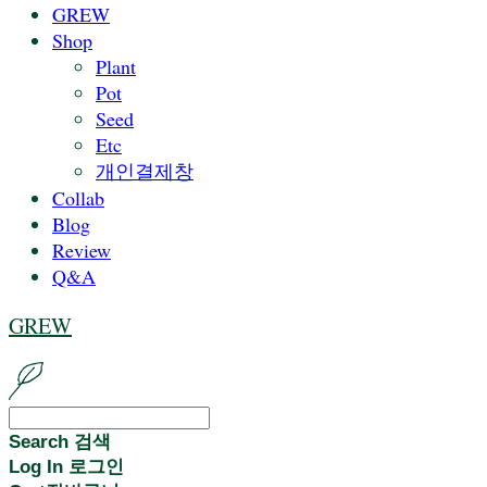
GREW
Shop
Plant
Pot
Seed
Etc
개인결제창
Collab
Blog
Review
Q&A
GREW
Search
검색
Log In
로그인