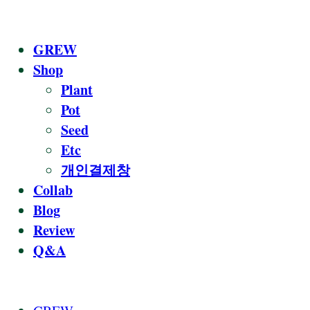
GREW
Shop
Plant
Pot
Seed
Etc
개인결제창
Collab
Blog
Review
Q&A