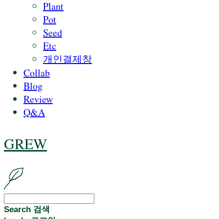
Plant
Pot
Seed
Etc
개인결제창
Collab
Blog
Review
Q&A
GREW
Search
검색