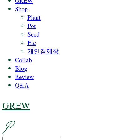
GREW
Shop
Plant
Pot
Seed
Etc
개인결제창
Collab
Blog
Review
Q&A
GREW