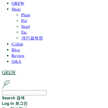
GREW
Shop
Plant
Pot
Seed
Etc
개인결제창
Collab
Blog
Review
Q&A
GREW
Search
검색
Log In
로그인