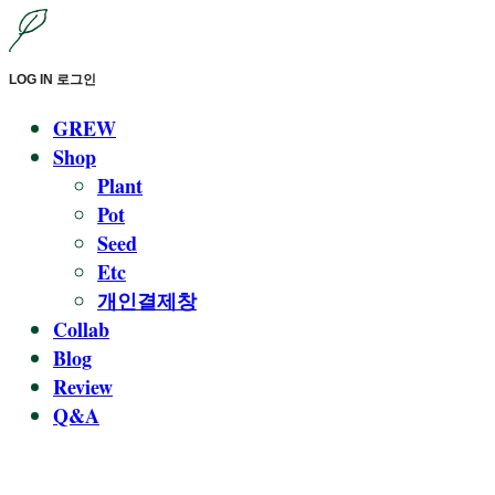
LOG IN
로그인
GREW
Shop
Plant
Pot
Seed
Etc
개인결제창
Collab
Blog
Review
Q&A